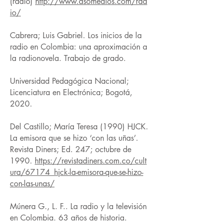
(radio)
http://www.asomedios.com/rad
io/
Cabrera; Luis Gabriel. Los inicios de la
radio en Colombia: una aproximación a
la radionovela. Trabajo de grado.
Universidad Pedagógica Nacional;
Licenciatura en Electrónica; Bogotá,
2020.
Del Castillo; María Teresa (1990) HJCK.
La emisora que se hizo ‘con las uñas’.
Revista Diners; Ed. 247; octubre de
1990.
https://revistadiners.com.co/cult
ura/67174_hjck-la-emisora-que-se-hizo-
con-las-unas/
Múnera G., L. F.. La radio y la televisión
en Colombia. 63 años de historia.