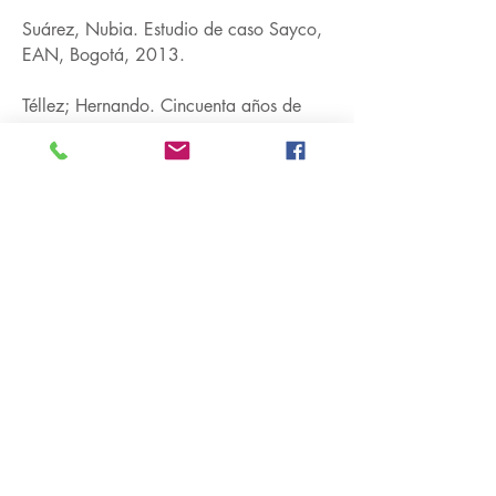
Suárez, Nubia. Estudio de caso Sayco,
EAN, Bogotá, 2013.
Téllez; Hernando. Cincuenta años de
radiodifusión colombiana. Ed. Bedout:
Medellín, 1974.
Universidad de Antioquia (s.f.) Emisora
Cultural Universidad de
Antioquia.
http://www.udea.edu.co/wp
s/portal/udea/web/inicio/emisora-
cultural/sistema-radio-educativa
PRENSA / IMPRENSA:
Acuña; Olga. Censura de prensa en
Colombia;
1949-1957
en Historia